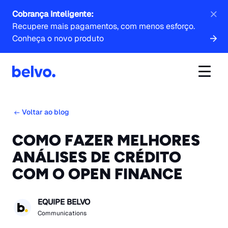
Cobrança Inteligente:
Recupere mais pagamentos, com menos esforço.
Conheça o novo produto
Voltar ao blog
COMO FAZER MELHORES
ANÁLISES DE CRÉDITO
COM O OPEN FINANCE
EQUIPE BELVO
Communications